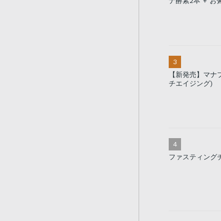
ナ酵素2本 + お
【新発売】マナプ
チエイジング)
ファスティング