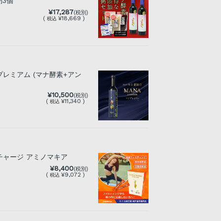
粥3個
¥17,287
(税別)
(
¥18,669 )
税込
レミアム (マナ酵素+アン
¥10,500
(税別)
(
¥11,340 )
税込
チャージ アミノマキア
¥8,400
(税別)
(
¥9,072 )
税込