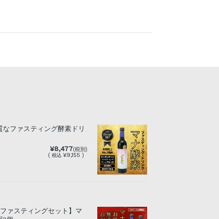
質なファスティング酵素ドリ
¥8,477
(税別)
(
¥9,155 )
税込
日ファスティングセット】マ