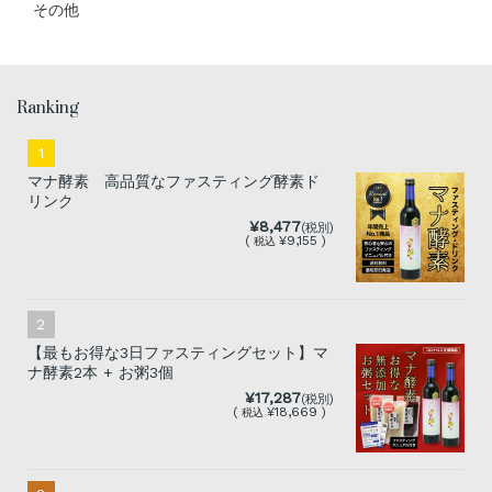
その他
Ranking
マナ酵素 高品質なファスティング酵素ド
リンク
¥8,477
(税別)
(
¥9,155 )
税込
【最もお得な3日ファスティングセット】マ
ナ酵素2本 + お粥3個
¥17,287
(税別)
(
¥18,669 )
税込