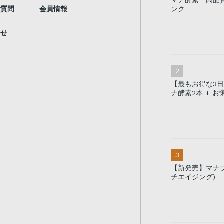
マナ酵素 高品
ご質問
会員情報
ンク
わせ
【最もお得な3
ナ酵素2本 + お
【新発売】マナプ
チエイジング)