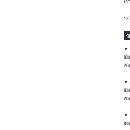
続
つ
▼
旧価
新価
▼
旧価
新価
▼
旧価