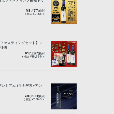
質なファスティング酵素ドリ
¥8,477
(税別)
(
¥9,155 )
税込
日ファスティングセット】マ
粥3個
¥17,287
(税別)
(
¥18,669 )
税込
レミアム (マナ酵素+アン
¥10,500
(税別)
(
¥11,340 )
税込