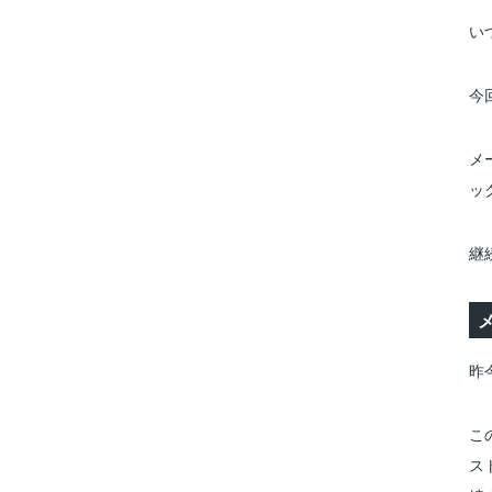
い
今
メ
ッ
継
昨
こ
ス