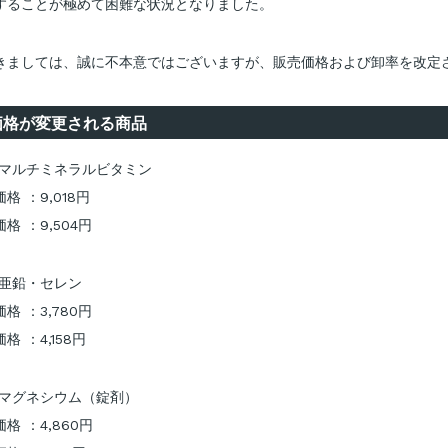
することが極めて困難な状況となりました。
きましては、誠に不本意ではございますが、販売価格および卸率を改定
価格が変更される商品
 マルチミネラルビタミン
格 ：9,018円
格 ：9,504円
 亜鉛・セレン
格 ：3,780円
格 ：4,158円
 マグネシウム（錠剤）
格 ：4,860円